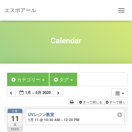
エスポアール
ナ
ビ
ゲ
ー
シ
Calendar
ョ
ン
を
切
り
替
え
カテゴリー
タグ
1月 – 5月 2020
すべて閉じる
すべて開く
1月
UVレジン教室
11
1月 11 @ 10:30 AM – 12:20 PM
土
2020