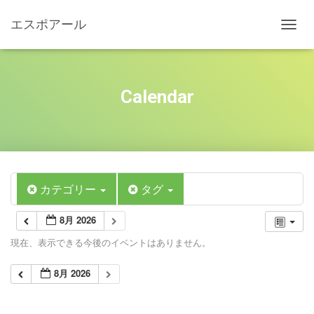
エスポアール
ナ
ビ
ゲ
ー
シ
Calendar
ョ
ン
を
切
り
替
え
カテゴリー
タグ
8月 2026
現在、表示できる今後のイベントはありません。
8月 2026