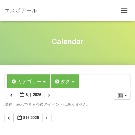
エスポアール
ナ
ビ
ゲ
ー
シ
Calendar
ョ
ン
を
切
り
替
え
カテゴリー
タグ
8月 2026
現在、表示できる今後のイベントはありません。
8月 2026