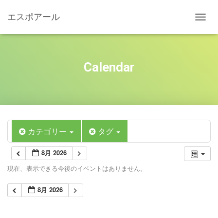
エスポアール
ナ
ビ
ゲ
ー
シ
Calendar
ョ
ン
を
切
り
替
え
カテゴリー
タグ
8月 2026
現在、表示できる今後のイベントはありません。
8月 2026