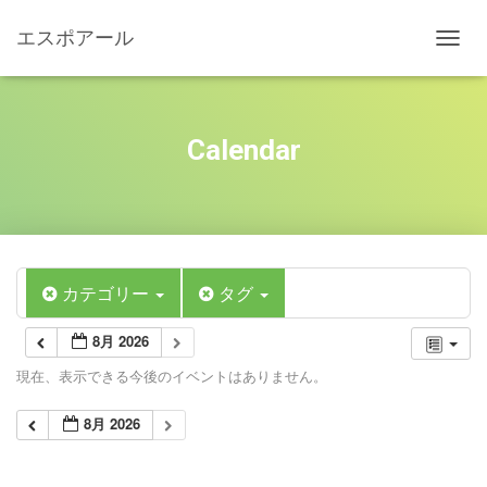
エスポアール
ナ
ビ
ゲ
ー
シ
Calendar
ョ
ン
を
切
り
替
え
カテゴリー
タグ
8月 2026
現在、表示できる今後のイベントはありません。
8月 2026