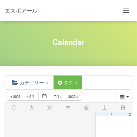
エスポアール
ナ
ビ
ゲ
ー
シ
Calendar
ョ
ン
を
切
り
替
え
カテゴリー
タグ
2023
5月
7月
2025
月
火
水
木
金
土
日
1
2