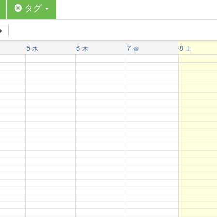
タグ
5
6
7
8
水
木
金
土