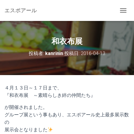
エスポアール
ナ
ビ
ゲ
ー
シ
和衣布展
ョ
ン
投稿者:
kanrinin
投稿日:
2016-04-13
を
切
り
替
え
４月１３日～１７日まで、
『和衣布展 ～素晴らしき絆の仲間たち』
が開催されました。
グループ展という事もあり、エスポアール史上最多展示数
の
展示会となりました