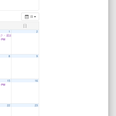
日
日
1
2
イク・裁縫教室
10:30 AM
0 PM
8
9
15
16
0 PM
22
23