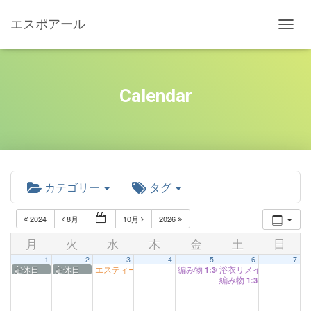
エスポアール
ナ
ビ
ゲ
ー
シ
Calendar
ョ
ン
を
切
り
替
え
カテゴリー
タグ
2024
8月
10月
2026
月
火
水
木
金
土
日
1
2
3
4
5
6
7
定休日
定休日
エスティーム
編み物
浴衣リメイク・裁縫教
11:00 AM
1:30 PM
編み物
1:30 PM