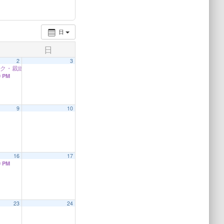
日
日
2
3
イク・裁縫教室
10:30 AM
0 PM
9
10
16
17
0 PM
23
24