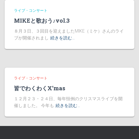
ライブ・コンサート
MIKEと歌おう♪vol.3
８月３日、３回目を迎えましたMIKE（ミケ）さんのライ
ブが開催されまし
続きを読む…
ライブ・コンサート
皆でわくわくX’mas
１２月２３・２４日、毎年恒例のクリスマスライブを開
催しました。 今年も
続きを読む…