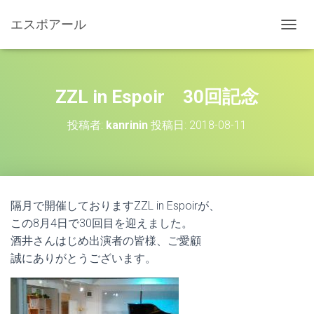
エスポアール
ナ
ビ
ゲ
ー
シ
ZZL in Espoir 30回記念
ョ
ン
投稿者:
kanrinin
投稿日:
2018-08-11
を
切
り
替
え
隔月で開催しておりますZZL in Espoirが、
この8月4日で30回目を迎えました。
酒井さんはじめ出演者の皆様、ご愛顧
誠にありがとうございます。