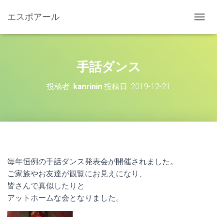
エスポアール
ナ
ビ
ゲ
ー
シ
手話ダンス
ョ
ン
投稿者:
kanrinin
投稿日:
2019-12-21
を
切
り
替
え
毎年恒例の手話ダンス発表会が開催されました。
ご家族やお友達が観覧にお見えになり、
皆さんで真似したりと
アットホームな会となりました。